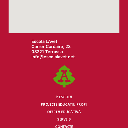
Escola L’Avet
Carrer Cardaire, 23
08221 Terrassa
info@
escolalavet.net
L’ ESCOLA
PROJECTE EDUCATIU PROPI
OFERTA EDUCATIVA
SERVEIS
CONTACTE