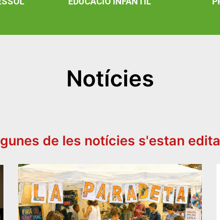
ESSOL
EDUCACIO INFANTIL
P
Notícies
gunes de les notícies s'estan edit