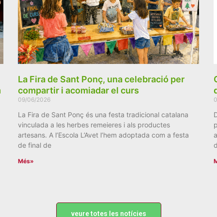
La Fira de Sant Ponç, una celebració per
m
compartir i acomiadar el curs
09/06/2026
0
La Fira de Sant Ponç és una festa tradicional catalana
D
vinculada a les herbes remeieres i als productes
p
artesans. A l’Escola L’Avet l’hem adoptada com a festa
a
de final de
d
Més»
veure totes les notícies