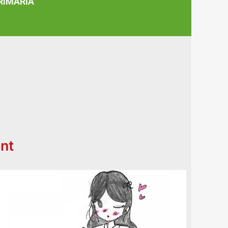
RIMARIA
ant