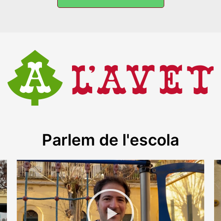
Parlem de l'escola
R
e
p