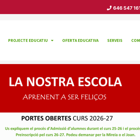
646 547 16
PROJECTE EDUCATIU
OFERTA EDUCATIVA
SERVEIS
COM