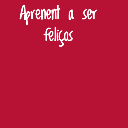
Aprenent a ser
feliços