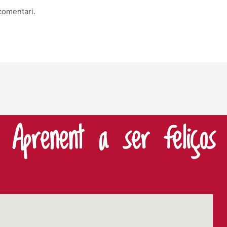
comentari.
Aprenent a ser feliços