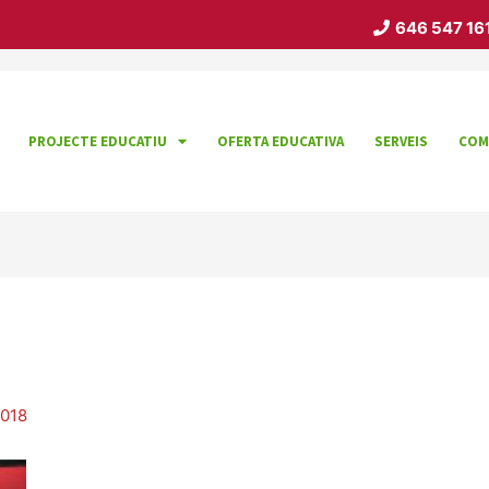
646 547 16
PROJECTE EDUCATIU
OFERTA EDUCATIVA
SERVEIS
COM
2018