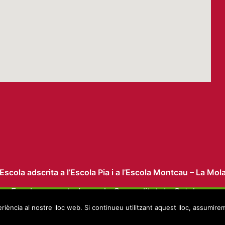
Escola adscrita a l’
Escola Pia
i a l’
Escola Montcau – La Mol
Escola concertada per la Generalitat de Catalunya
riència al nostre lloc web. Si continueu utilitzant aquest lloc, assumire