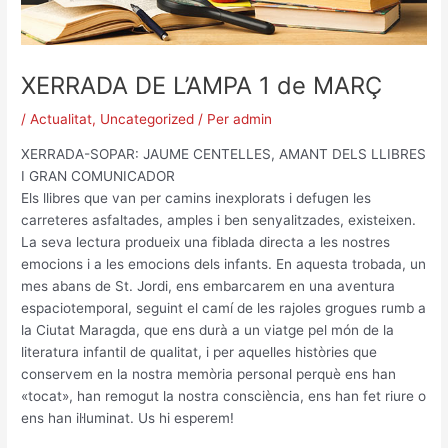
XERRADA DE L’AMPA 1 de MARÇ
/
Actualitat
,
Uncategorized
/ Per
admin
XERRADA-SOPAR: JAUME CENTELLES, AMANT DELS LLIBRES
I GRAN COMUNICADOR
Els llibres que van per camins inexplorats i defugen les
carreteres asfaltades, amples i ben senyalitzades, existeixen.
La seva lectura produeix una fiblada directa a les nostres
emocions i a les emocions dels infants. En aquesta trobada, un
mes abans de St. Jordi, ens embarcarem en una aventura
espaciotemporal, seguint el camí de les rajoles grogues rumb a
la Ciutat Maragda, que ens durà a un viatge pel món de la
literatura infantil de qualitat, i per aquelles històries que
conservem en la nostra memòria personal perquè ens han
«tocat», han remogut la nostra consciència, ens han fet riure o
ens han il·luminat. Us hi esperem!