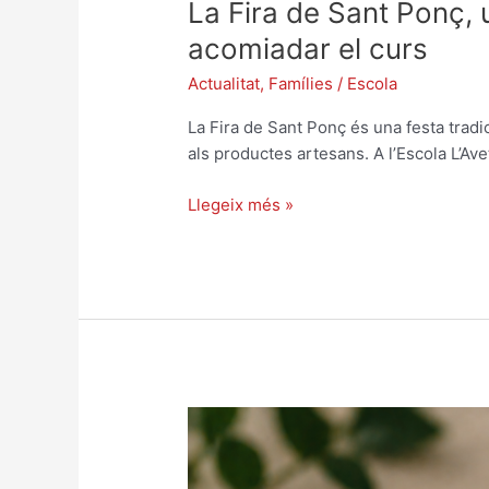
La Fira de Sant Ponç, 
acomiadar el curs
Actualitat
,
Famílies
/
Escola
La Fira de Sant Ponç és una festa tradi
als productes artesans. A l’Escola L’Av
Llegeix més »
Xerrada-
sopar
impulsada