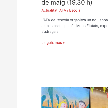
de maig (19.30 h)
Actualitat
,
AFA
/
Escola
L’AFA de l’escola organitza un nou sopa
amb la participació d’Anna Flotats, exp
s’adreça a
Llegeix més »
Les
famílies
assisteixen
a