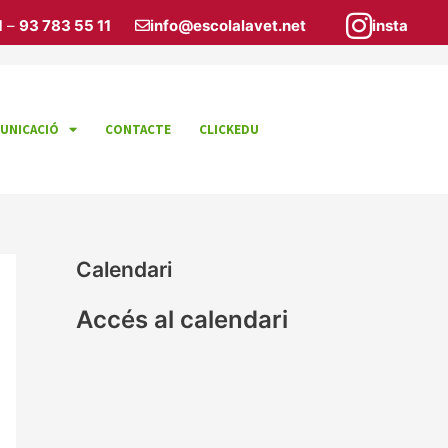
1
–
93 783 55 11
info@escolalavet.net
insta
UNICACIÓ
CONTACTE
CLICKEDU
Calendari
Accés al calendari