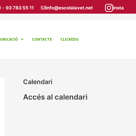
1
–
93 783 55 11
info@escolalavet.net
insta
UNICACIÓ
CONTACTE
CLICKEDU
Calendari
Accés al calendari