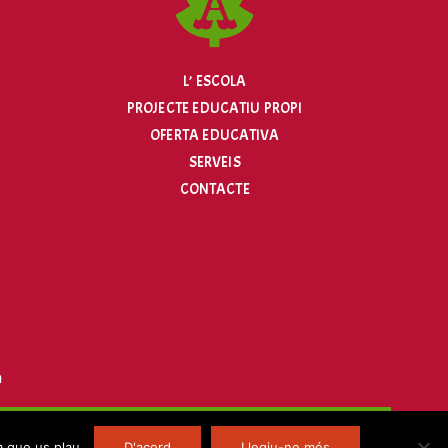
L’ ESCOLA
PROJECTE EDUCATIU PROPI
OFERTA EDUCATIVA
SERVEIS
CONTACTE
a
m que us plau.
D'acord
Llegiu-ne més