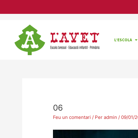
Vés
Navegació
al
d'entrades
contingut
L’ESCOLA
06
Feu un comentari
/ Per
admin
/
09/01/