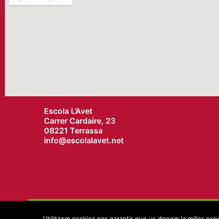
Escola L’Avet
Carrer Cardaire, 23
08221 Terrassa
info@
escolalavet.net
Utilitzem cookies per garantir que us donem la millor expe