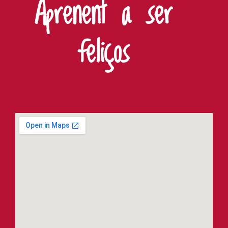
Aprenent a ser
feliços