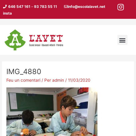
Vés
646 547 161
–
93 783 55 11
info@escolalavet.net
al
insta
contingut
Men
IMG_4880
Feu un comentari
/ Per
admin
/
11/03/2020