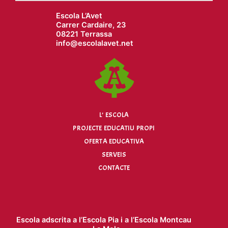
Escola L’Avet
Carrer Cardaire, 23
08221 Terrassa
info@
escolalavet.net
L’ ESCOLA
PROJECTE EDUCATIU PROPI
OFERTA EDUCATIVA
SERVEIS
CONTACTE
Escola adscrita a l’
Escola Pia
i a l’
Escola Montcau