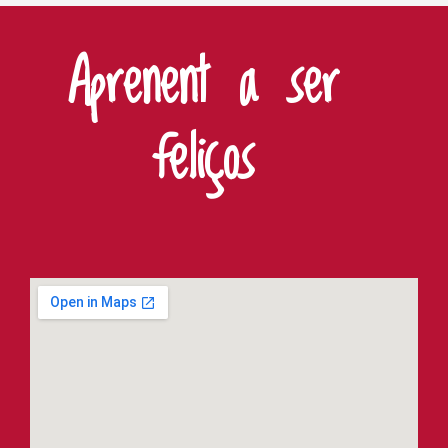
Aprenent a ser
feliços