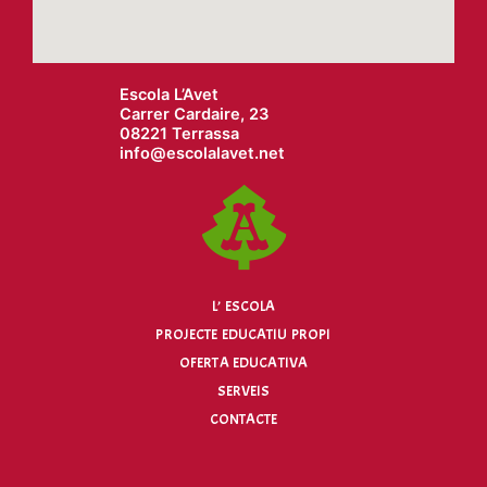
Escola L’Avet
Carrer Cardaire, 23
08221 Terrassa
info@
escolalavet.net
L’ ESCOLA
PROJECTE EDUCATIU PROPI
OFERTA EDUCATIVA
SERVEIS
CONTACTE