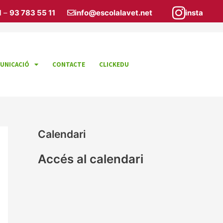
1
–
93 783 55 11
info@escolalavet.net
insta
UNICACIÓ
CONTACTE
CLICKEDU
Calendari
Accés al calendari