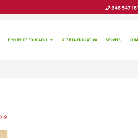
646 547 16
PROJECTE EDUCATIU
OFERTA EDUCATIVA
SERVEIS
COM
019