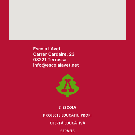
Escola L’Avet
Carrer Cardaire, 23
08221 Terrassa
info@
escolalavet.net
L’ ESCOLA
PROJECTE EDUCATIU PROPI
OFERTA EDUCATIVA
SERVEIS