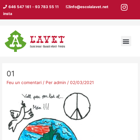
Vés
Navegació
646 547 161
–
93 783 55 11
info@escolalavet.net
al
d'entrades
insta
contingut
Men
01
Feu un comentari
/ Per
admin
/
02/03/2021