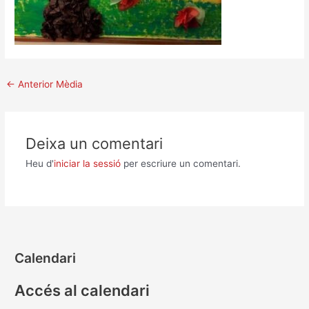
←
Anterior Mèdia
Deixa un comentari
Heu d'
iniciar la sessió
per escriure un comentari.
Calendari
Accés al calendari