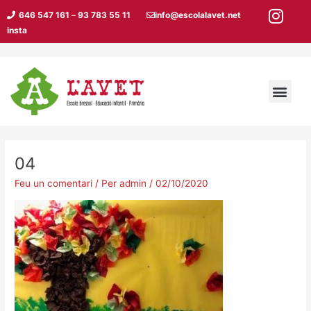
Vés
Navegació
646 547 161
–
93 783 55 11
info@escolalavet.net
al
d'entrades
insta
contingut
Men
04
Feu un comentari
/ Per
admin
/
02/10/2020