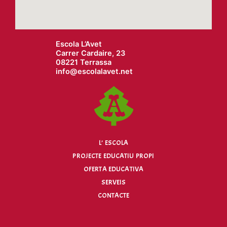
Escola L’Avet
Carrer Cardaire, 23
08221 Terrassa
info@
escolalavet.net
L’ ESCOLA
PROJECTE EDUCATIU PROPI
OFERTA EDUCATIVA
SERVEIS
CONTACTE