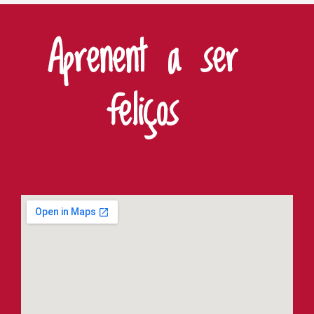
Aprenent a ser
feliços