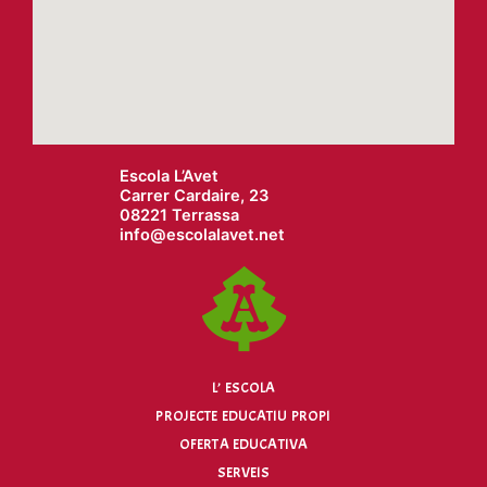
Escola L’Avet
Carrer Cardaire, 23
08221 Terrassa
info@
escolalavet.net
L’ ESCOLA
PROJECTE EDUCATIU PROPI
OFERTA EDUCATIVA
SERVEIS