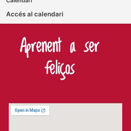
Calendari
Accés al calendari
Aprenent a ser
feliços