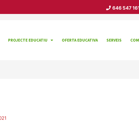
646 547 16
PROJECTE EDUCATIU
OFERTA EDUCATIVA
SERVEIS
COM
021