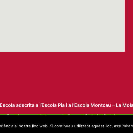
Escola adscrita a l’
Escola Pia
i a l’
Escola Montcau – La Mol
Escola concertada per la Generalitat de Catalunya
riència al nostre lloc web. Si continueu utilitzant aquest lloc, assumire