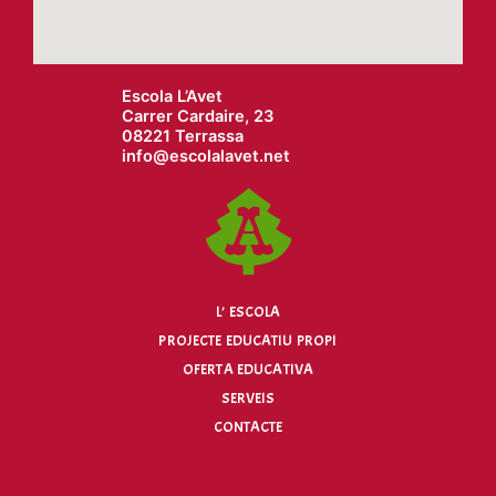
Escola L’Avet
Carrer Cardaire, 23
08221 Terrassa
info@
escolalavet.net
L’ ESCOLA
PROJECTE EDUCATIU PROPI
OFERTA EDUCATIVA
SERVEIS
CONTACTE