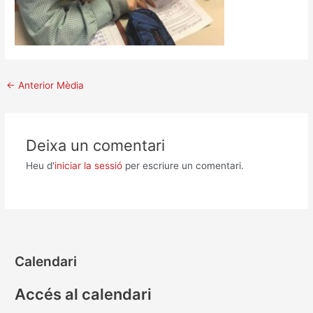
←
Anterior Mèdia
Deixa un comentari
Heu d'
iniciar la sessió
per escriure un comentari.
Calendari
Accés al calendari