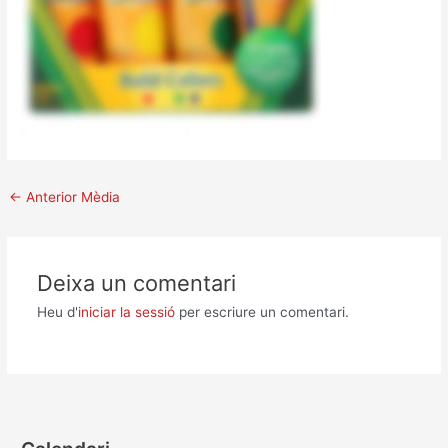
←
Anterior Mèdia
Deixa un comentari
Heu d'
iniciar la sessió
per escriure un comentari.