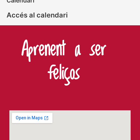
Calendari
Accés al calendari
Aprenent a ser
feliços