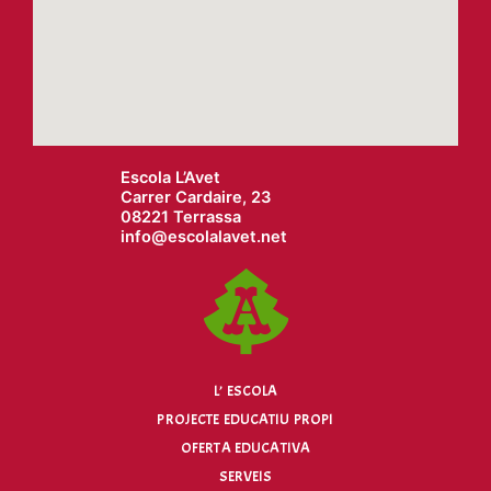
Escola L’Avet
Carrer Cardaire, 23
08221 Terrassa
info@
escolalavet.net
L’ ESCOLA
PROJECTE EDUCATIU PROPI
OFERTA EDUCATIVA
SERVEIS