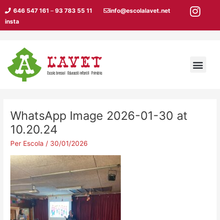
Vés
Navegació
646 547 161
–
93 783 55 11
info@escolalavet.net
al
d'entrades
insta
contingut
Men
WhatsApp Image 2026-01-30 at
10.20.24
Per
Escola
/
30/01/2026