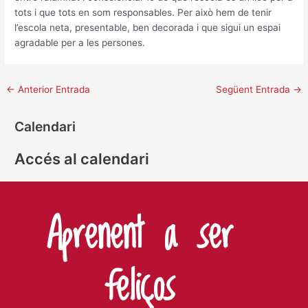
tots i que tots en som responsables. Per això hem de tenir
l’escola neta, presentable, ben decorada i que sigui un espai
agradable per a les persones.
←
Anterior Entrada
Següent Entrada
→
Calendari
Accés al calendari
Aprenent a ser
feliços