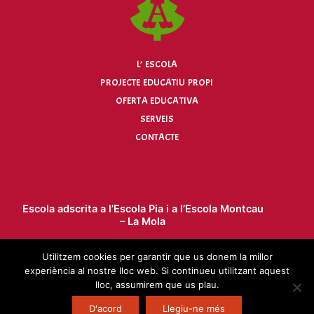
L’ ESCOLA
PROJECTE EDUCATIU PROPI
OFERTA EDUCATIVA
SERVEIS
CONTACTE
Escola adscrita a l’
Escola Pia
i a l’
Escola Montcau
– La Mola
Escola concertada per la Generalitat de
Utilitzem cookies per garantir que us donem la millor
Catalunya
experiència al nostre lloc web. Si continueu utilitzant aquest
lloc, assumirem que us plau.
D'acord
Llegiu-ne més
Copyright © 2018 - Escola L'Avet
Nota legal
and
Política de privacitat