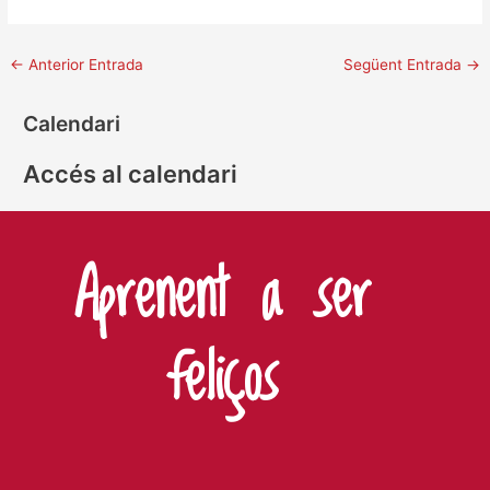
←
Anterior Entrada
Següent Entrada
→
Calendari
Accés al calendari
Aprenent a ser
feliços