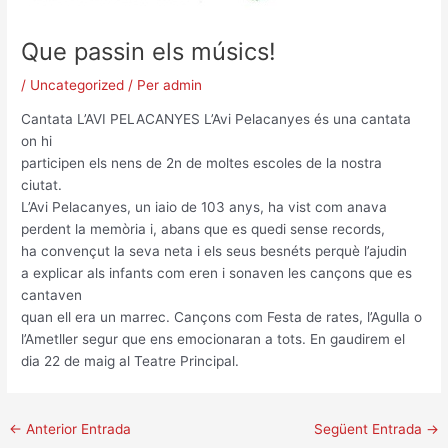
Que passin els músics!
/
Uncategorized
/ Per
admin
Cantata L’AVI PELACANYES L’Avi Pelacanyes és una cantata
on hi
participen els nens de 2n de moltes escoles de la nostra
ciutat.
L’Avi Pelacanyes, un iaio de 103 anys, ha vist com anava
perdent la memòria i, abans que es quedi sense records,
ha convençut la seva neta i els seus besnéts perquè l’ajudin
a explicar als infants com eren i sonaven les cançons que es
cantaven
quan ell era un marrec. Cançons com Festa de rates, l’Agulla o
l’Ametller segur que ens emocionaran a tots. En gaudirem el
dia 22 de maig al Teatre Principal.
←
Anterior Entrada
Següent Entrada
→