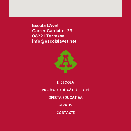
Escola L’Avet
Carrer Cardaire, 23
08221 Terrassa
info@
escolalavet.net
L’ ESCOLA
PROJECTE EDUCATIU PROPI
OFERTA EDUCATIVA
SERVEIS
CONTACTE