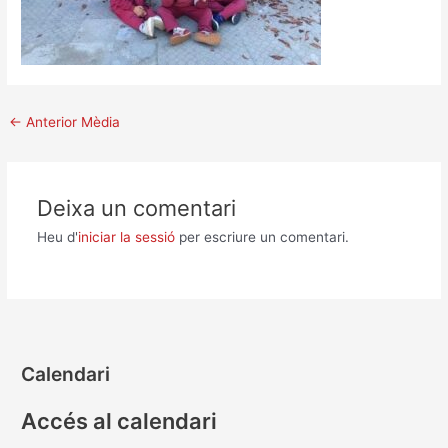
←
Anterior Mèdia
Deixa un comentari
Heu d'
iniciar la sessió
per escriure un comentari.
Calendari
Accés al calendari