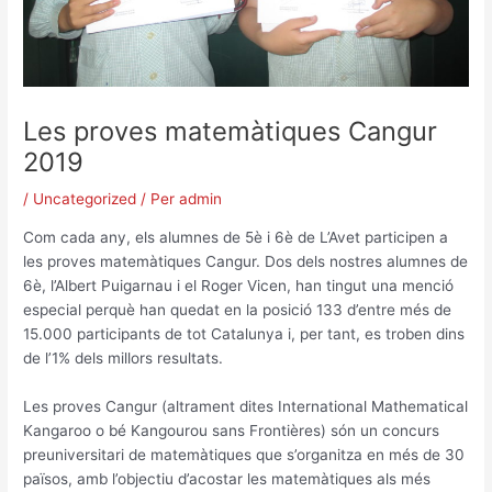
Les proves matemàtiques Cangur
2019
/
Uncategorized
/ Per
admin
Com cada any, els alumnes de 5è i 6è de L’Avet participen a
les proves matemàtiques Cangur. Dos dels nostres alumnes de
6è, l’Albert Puigarnau i el Roger Vicen, han tingut una menció
especial perquè han quedat en la posició 133 d’entre més de
15.000 participants de tot Catalunya i, per tant, es troben dins
de l’1% dels millors resultats.
Les proves Cangur (altrament dites International Mathematical
Kangaroo o bé Kangourou sans Frontières) són un concurs
preuniversitari de matemàtiques que s’organitza en més de 30
països, amb l’objectiu d’acostar les matemàtiques als més