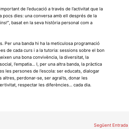
portant de l’educació a través de l’activitat que la
fa pocs dies: una conversa amb ell després de la
ins!”
, basat en la seva història personal com a
lls. Per una banda hi ha la meticulosa programació
rees de cada curs i a la tutoria: sessions sobre el bon
eixen una bona convivència, la diversitat, la
 social, l’empatia… I, per una altra banda, la pràctica
tes les persones de l’escola: ser educats, dialogar
ls altres, perdonar-se, ser agraïts, donar les
rtivitat, respectar les diferències… cada dia.
Següent Entrada