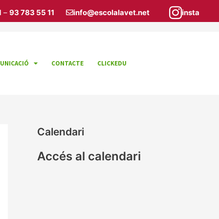
1
–
93 783 55 11
info@escolalavet.net
insta
UNICACIÓ
CONTACTE
CLICKEDU
Calendari
Accés al calendari