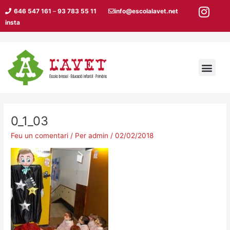
Vés
Navegació
646 547 161
–
93 783 55 11
info@escolalavet.net
al
d'entrades
insta
contingut
Men
0_1_03
Feu un comentari
/ Per
admin
/
02/02/2018