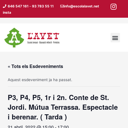
Vés
646 547 161
–
93 783 55 11
info@escolalavet.net
al
insta
contingut
Men
« Tots els Esdeveniments
Aquest esdeveniment ja ha passat.
P3, P4, P5, 1r i 2n. Conte de St.
Jordi. Mútua Terrassa. Espectacle
i berenar. ( Tarda )
21 abril, 2022 @ 15:00
-
17:00