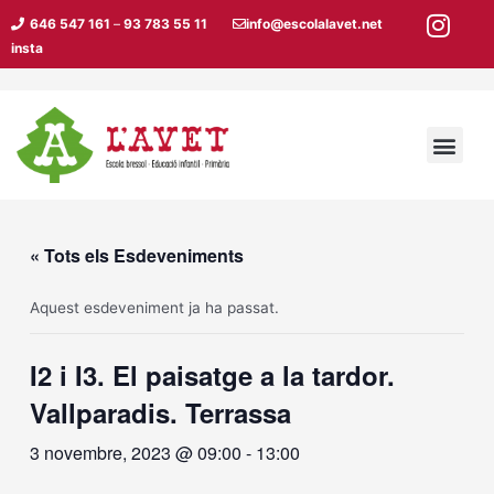
Vés
646 547 161
–
93 783 55 11
info@escolalavet.net
al
insta
contingut
Men
« Tots els Esdeveniments
Aquest esdeveniment ja ha passat.
I2 i I3. El paisatge a la tardor.
Vallparadis. Terrassa
3 novembre, 2023 @ 09:00
-
13:00