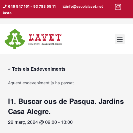
Vés
646 547 161
–
93 783 55 11
info@escolalavet.net
al
insta
contingut
Men
« Tots els Esdeveniments
Aquest esdeveniment ja ha passat.
I1. Buscar ous de Pasqua. Jardins
Casa Alegre.
22 març, 2024 @ 09:00
-
13:00