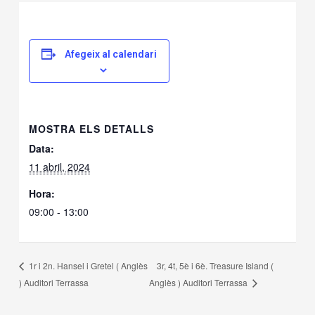
Afegeix al calendari
MOSTRA ELS DETALLS
Data:
11 abril, 2024
Hora:
09:00 - 13:00
3r, 4t, 5è i 6è. Treasure Island (
1r i 2n. Hansel i Gretel ( Anglès
) Auditori Terrassa
Anglès ) Auditori Terrassa