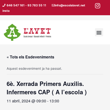
Vés
646 547 161
–
93 783 55 11
info@escolalavet.net
al
insta
contingut
Men
« Tots els Esdeveniments
Aquest esdeveniment ja ha passat.
6è. Xerrada Primers Auxilis.
Infermeres CAP ( A l’escola )
11 abril, 2024 @ 09:00
-
13:00