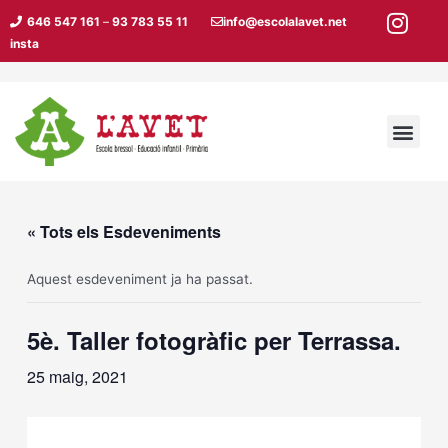
Vés
646 547 161
–
93 783 55 11
info@escolalavet.net
al
insta
contingut
Men
« Tots els Esdeveniments
Aquest esdeveniment ja ha passat.
5è. Taller fotogràfic per Terrassa.
25 maig, 2021