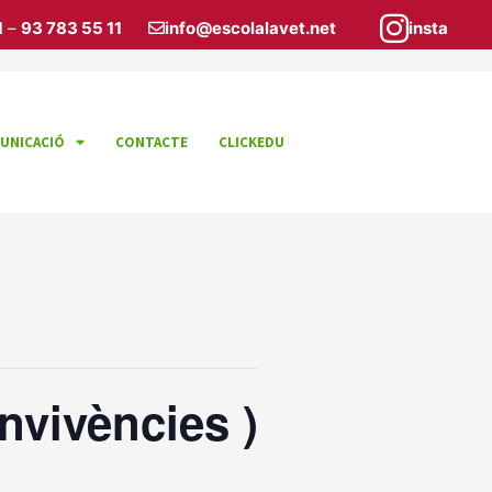
1
–
93 783 55 11
info@escolalavet.net
insta
UNICACIÓ
CONTACTE
CLICKEDU
onvivències )