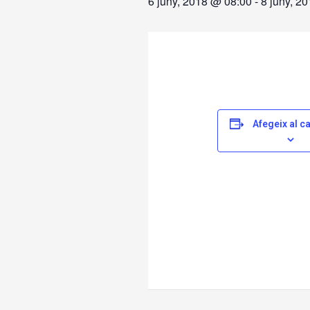
6 juny, 2018 @ 08:00
-
8 juny, 2
Afegeix al c