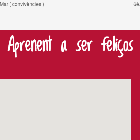
Mar ( convivències )
6è
Aprenent a ser feliços