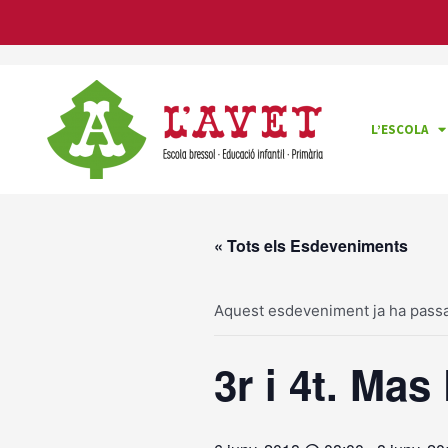
Vés
al
contingut
L’ESCOLA
« Tots els Esdeveniments
Aquest esdeveniment ja ha passa
3r i 4t. Mas