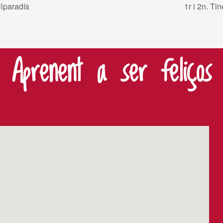
llparadís
1r i 2n. T
Aprenent a ser feliços