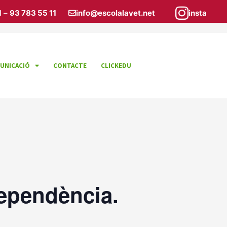
1
–
93 783 55 11
info@escolalavet.net
insta
UNICACIÓ
CONTACTE
CLICKEDU
ndependència.