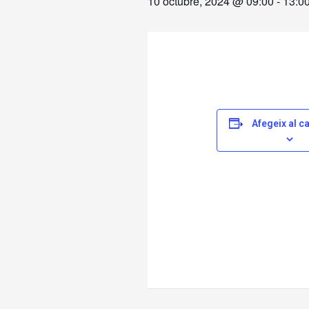
10 octubre, 2024 @ 09:00
-
13:0
Afegeix al c