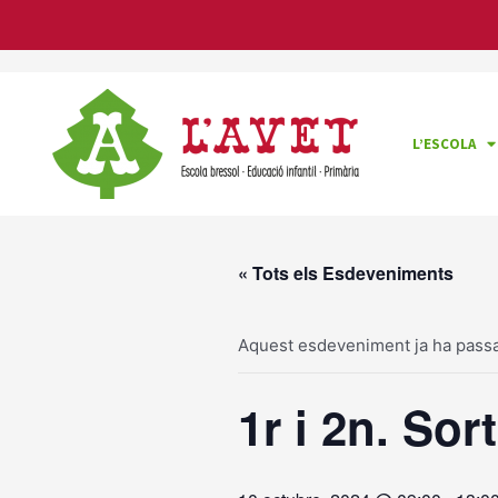
Vés
al
contingut
L’ESCOLA
« Tots els Esdeveniments
Aquest esdeveniment ja ha passa
1r i 2n. Sor