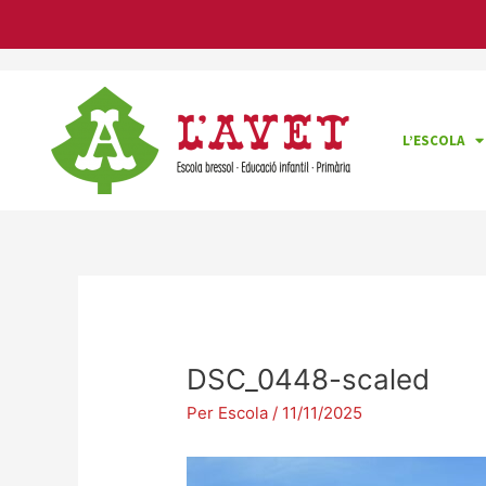
Vés
Navegació
al
d'entrades
contingut
L’ESCOLA
DSC_0448-scaled
Per
Escola
/
11/11/2025