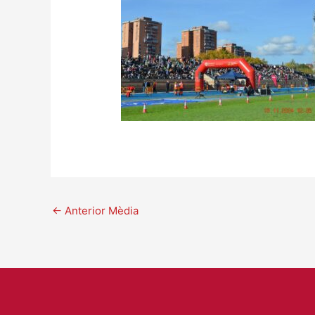
←
Anterior Mèdia