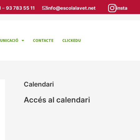
1
–
93 783 55 11
info@escolalavet.net
insta
UNICACIÓ
CONTACTE
CLICKEDU
Calendari
Accés al calendari