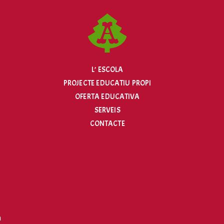
L’ ESCOLA
PROJECTE EDUCATIU PROPI
OFERTA EDUCATIVA
SERVEIS
CONTACTE
a