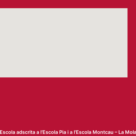
Escola adscrita a l’
Escola Pia
i a l’
Escola Montcau – La Mol