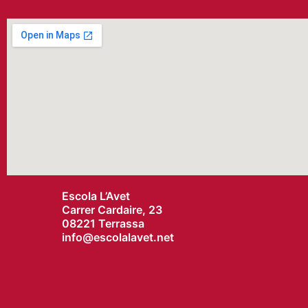
Escola L’Avet
Carrer Cardaire, 23
08221 Terrassa
info@
escolalavet.net