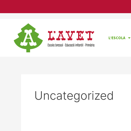
Vés
Paginació
al
d'entrades
contingut
L’ESCOLA
Uncategorized