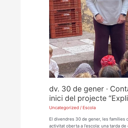
Infantil
(I1
i
I2)
+
inici
del
projecte
“Explica
un
conte!”
dv. 30 de gener · Contac
inici del projecte “Exp
Uncategorized
/
Escola
El divendres 30 de gener, les famílies 
activitat oberta a l’escola: una tarda de