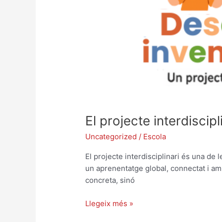
El projecte interdiscip
Uncategorized
/
Escola
El projecte interdisciplinari és una de 
un aprenentatge global, connectat i amb
concreta, sinó
Llegeix més »