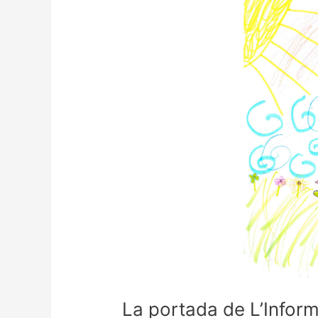
portada
de
L’Informatiu
·
Març
de
2026
La portada de L’Infor