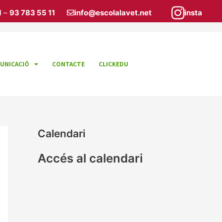
1
–
93 783 55 11
info@escolalavet.net
insta
UNICACIÓ
CONTACTE
CLICKEDU
Calendari
Accés al calendari