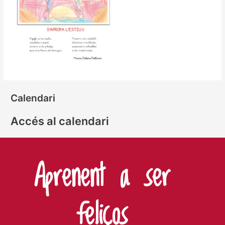
Calendari
Accés al calendari
Aprenent a ser
feliços