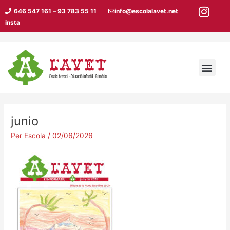
Vés
646 547 161
–
93 783 55 11
info@escolalavet.net
al
insta
contingut
Men
junio
Per
Escola
/
02/06/2026