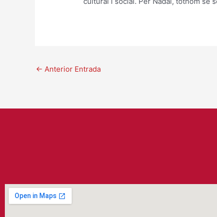
cultural i social. Per Nadal, tothom se 
←
Anterior Entrada