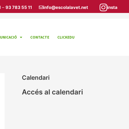
1
–
93 783 55 11
info@escolalavet.net
insta
UNICACIÓ
CONTACTE
CLICKEDU
Calendari
Accés al calendari