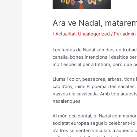
Ara ve Nadal, matarem
/
Actualitat
,
Uncategorized
/ Per
admin
Les festes de Nadal són dies de trobades 
canalla, bones intencions i desitjos pe
molt especial per a tothom, però que per
Llums i color, pessebres, arbres, tions 
cap d’any, raïm. El poema i les nadales. 
nassos i la cavalcada. Amb tots aquest
nadalenques.
Al món occidental, el Nadal commemora
societat europea segueix celebrant-lo 
d’altres se senten vinculats a aquesta