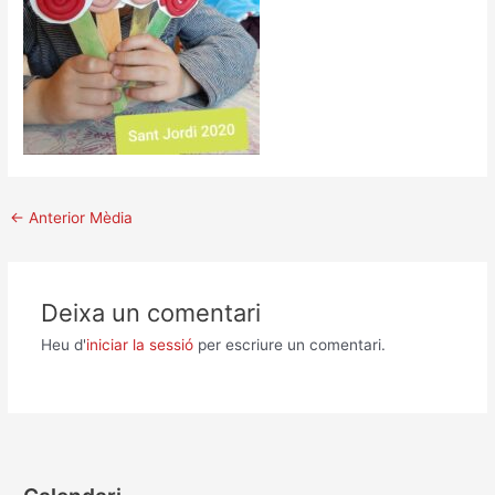
←
Anterior Mèdia
Deixa un comentari
Heu d'
iniciar la sessió
per escriure un comentari.