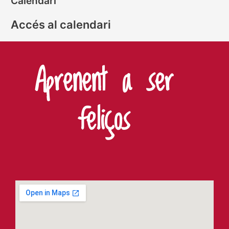
Calendari
Accés al calendari
Aprenent a ser
feliços