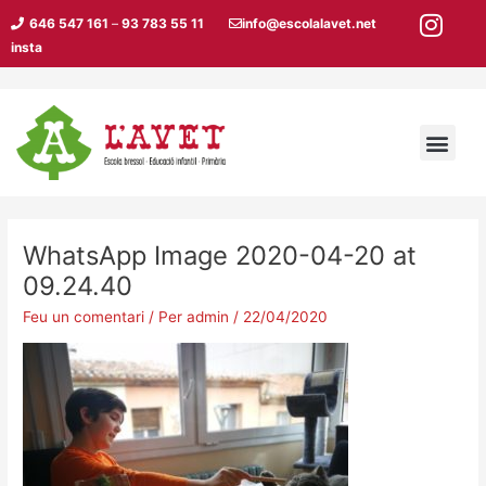
Vés
Navegació
646 547 161
–
93 783 55 11
info@escolalavet.net
al
d'entrades
insta
contingut
Men
WhatsApp Image 2020-04-20 at
09.24.40
Feu un comentari
/ Per
admin
/
22/04/2020