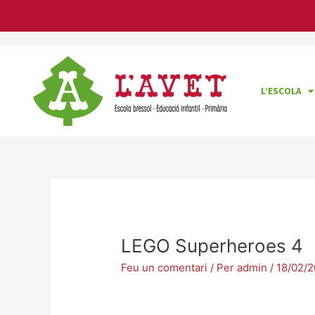
Vés
Navegació
al
d'entrades
contingut
L’ESCOLA
LEGO Superheroes 4
Feu un comentari
/ Per
admin
/
18/02/2