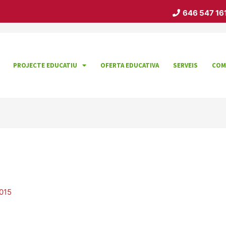
646 547 16
PROJECTE EDUCATIU
OFERTA EDUCATIVA
SERVEIS
COM
015