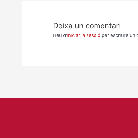
Deixa un comentari
Heu d'
iniciar la sessió
per escriure un 