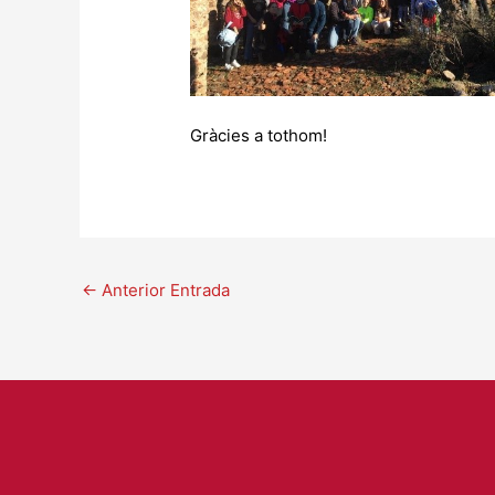
Gràcies a tothom!
←
Anterior Entrada