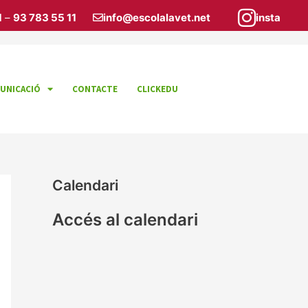
1
–
93 783 55 11
info@escolalavet.net
insta
UNICACIÓ
CONTACTE
CLICKEDU
Calendari
Accés al calendari