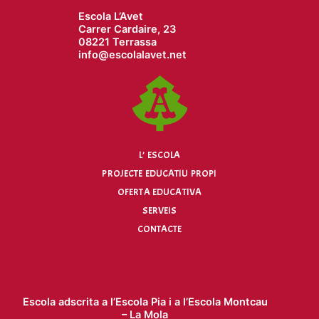
Escola L’Avet
Carrer Cardaire, 23
08221 Terrassa
info@
escolalavet.net
L’ ESCOLA
PROJECTE EDUCATIU PROPI
OFERTA EDUCATIVA
SERVEIS
CONTACTE
Escola adscrita a l’
Escola Pia
i a l’
Escola Montcau
– La Mola