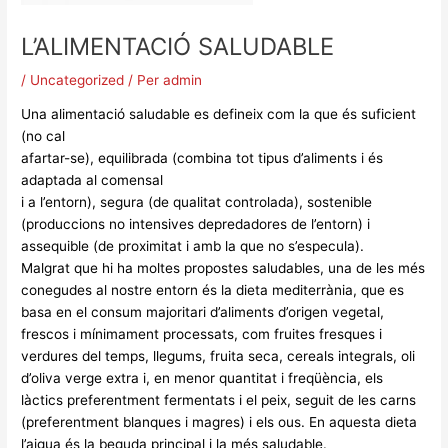
L’ALIMENTACIÓ SALUDABLE
/
Uncategorized
/ Per
admin
Una alimentació saludable es defineix com la que és suficient
(no cal
afartar-se), equilibrada (combina tot tipus d’aliments i és
adaptada al comensal
i a l’entorn), segura (de qualitat controlada), sostenible
(produccions no intensives depredadores de l’entorn) i
assequible (de proximitat i amb la que no s’especula).
Malgrat que hi ha moltes propostes saludables, una de les més
conegudes al nostre entorn és la dieta mediterrània, que es
basa en el consum majoritari d’aliments d’origen vegetal,
frescos i mínimament processats, com fruites fresques i
verdures del temps, llegums, fruita seca, cereals integrals, oli
d’oliva verge extra i, en menor quantitat i freqüència, els
làctics preferentment fermentats i el peix, seguit de les carns
(preferentment blanques i magres) i els ous. En aquesta dieta
l’aigua és la beguda principal i la més saludable.