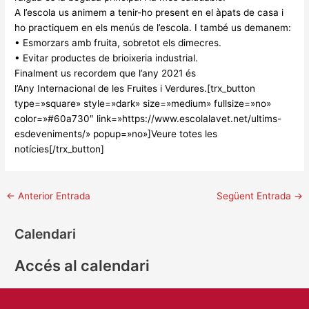
A l’escola us animem a tenir-ho present en el àpats de casa i
ho practiquem en els menús de l’escola. I també us demanem:
• Esmorzars amb fruita, sobretot els dimecres.
• Evitar productes de brioixeria industrial.
Finalment us recordem que l’any 2021 és
l’Any Internacional de les Fruites i Verdures.[trx_button
type=»square» style=»dark» size=»medium» fullsize=»no»
color=»#60a730″ link=»https://www.escolalavet.net/ultims-
esdeveniments/» popup=»no»]Veure totes les
notícies[/trx_button]
←
Anterior Entrada
Següent Entrada
→
Calendari
Accés al calendari