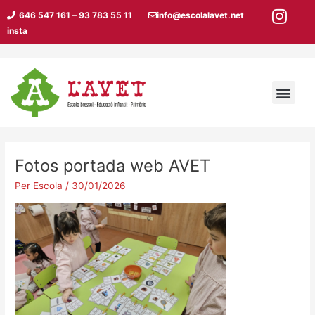
Vés
Navegació
646 547 161
–
93 783 55 11
info@escolalavet.net
al
d'entrades
insta
contingut
Men
Fotos portada web AVET
Per
Escola
/
30/01/2026