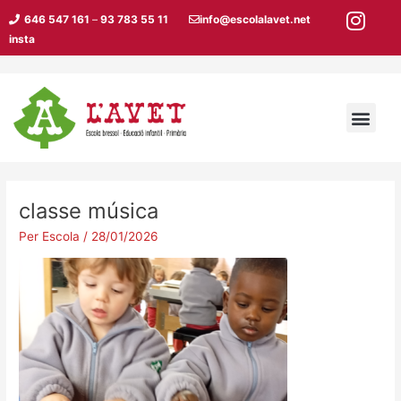
Vés
Navegació
646 547 161
–
93 783 55 11
info@escolalavet.net
al
d'entrades
insta
contingut
Men
classe música
Per
Escola
/
28/01/2026