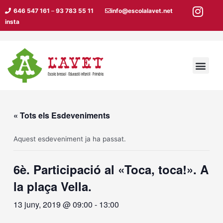
Vés
646 547 161
–
93 783 55 11
info@escolalavet.net
al
insta
contingut
Men
« Tots els Esdeveniments
Aquest esdeveniment ja ha passat.
6è. Participació al «Toca, toca!». A
la plaça Vella.
13 juny, 2019 @ 09:00
-
13:00