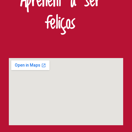
Aprenent a ser
feliços