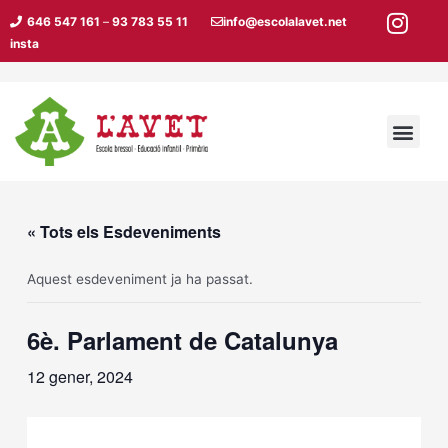
Vés
646 547 161
–
93 783 55 11
info@escolalavet.net
al
insta
contingut
Men
« Tots els Esdeveniments
Aquest esdeveniment ja ha passat.
6è. Parlament de Catalunya
12 gener, 2024