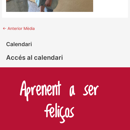
←
Anterior Mèdia
Calendari
Accés al calendari
Aprenent a ser
feliços