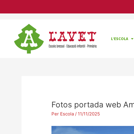
Vés
Navegació
al
d'entrades
contingut
L’ESCOLA
Fotos portada web Am
Per
Escola
/
11/11/2025