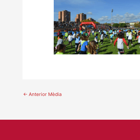
←
Anterior Mèdia