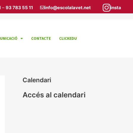
1
–
93 783 55 11
info@escolalavet.net
insta
UNICACIÓ
CONTACTE
CLICKEDU
Calendari
Accés al calendari