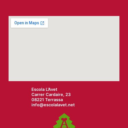
Escola L’Avet
Carrer Cardaire, 23
08221 Terrassa
info@
escolalavet.net