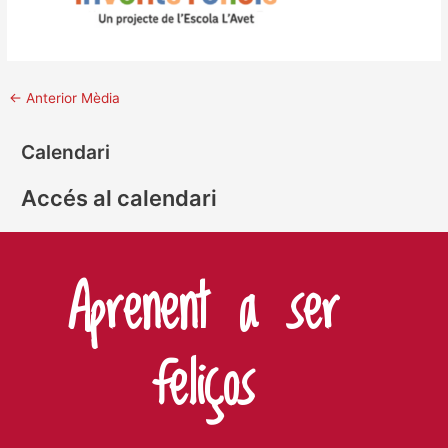
←
Anterior Mèdia
Calendari
Accés al calendari
Aprenent a ser
feliços